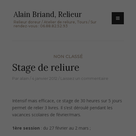
Skip
Alain Briand, Relieur
to
content
Relieur doreur / Atelier de reliure, Tours / Sur
rendez-vous : 06.88.82.52.93
NON CLASSÉ
Stage de reliure
Par
alain
4 janvier 2012
Laissez un commentaire
Intensif mais efficace, ce stage de 30 heures sur 5 jours
permet de relier 3 livres. Il s’est déroulé pendant les
vacances scolaires de février/mars.
1ère session
: du 27 février au 2 mars ;