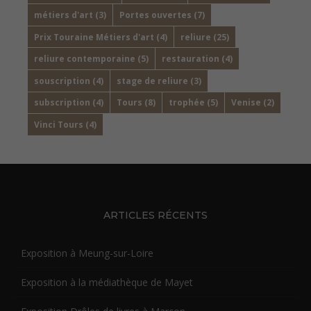
métiers d'art
(3)
Portes ouvertes
(7)
Prix Touraine Métiers d'art
(4)
reliure
(25)
reliure contemporaine
(5)
restauration
(4)
souscription
(4)
stage de reliure
(3)
subscription
(4)
Tours
(8)
trophée
(5)
Venise
(2)
Vinci Tours
(4)
ARTICLES RÉCENTS
Exposition à Meung-sur-Loire
Exposition à la médiathèque de Mayet