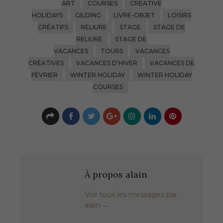
ART
COURSES
CREATIVE
HOLIDAYS
GILDING
LIVRE-OBJET
LOISIRS
CRÉATIFS
RELIURE
STAGE
STAGE DE
RELIURE
STAGE DE
VACANCES
TOURS
VACANCES
CRÉATIVES
VACANCES D'HIVER
VACANCES DE
FÉVRIER
WINTER HOLIDAY
WINTER HOLIDAY
COURSES
À propos alain
Voir tous les messages par
alain
→