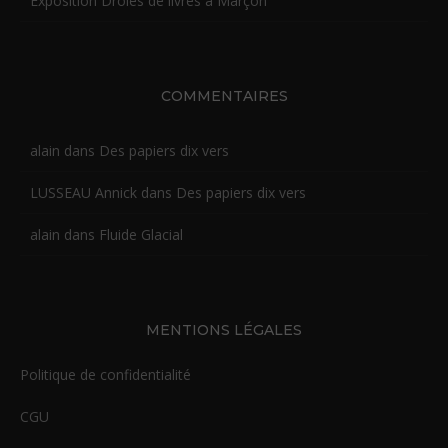
Exposition Drôles de livres à Marçon
COMMENTAIRES
alain
dans
Des papiers dix vers
LUSSEAU Annick
dans
Des papiers dix vers
alain
dans
Fluide Glacial
MENTIONS LÉGALES
Politique de confidentialité
CGU