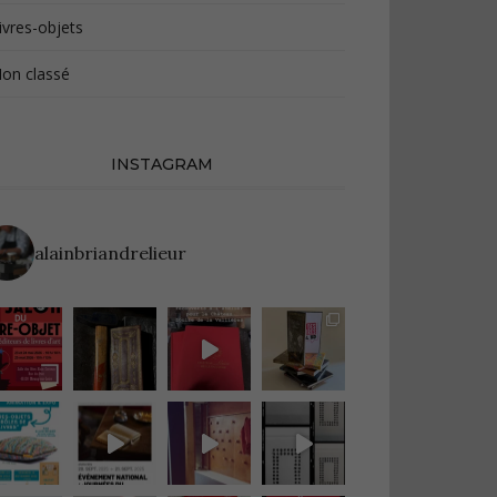
ivres-objets
on classé
INSTAGRAM
alainbriandrelieur