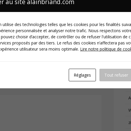
r au site alainbriand.com
E
de, mais un jour on se prendra le temps d’aller à Tours
E
 utilise des technologies telles que les cookies pour les finalités suiv
périence personnalisée et analyser notre trafic. Nous respectons votre
C
 pouvez choisir d’accepter, de contrôler ou de refuser l'utilisation de 
rvices proposés par des tiers. Le refus des cookies n’affectera pas vot
J
xpérience utilisateur sera moins optimale.
Lire notre politique de coo
Les champs obligatoires sont indiqués avec
*
Réglages
Tout refuser
:
A
W
z