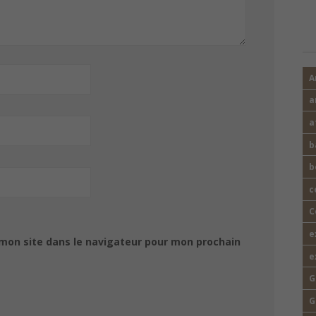
A
a
a
b
b
c
C
e
mon site dans le navigateur pour mon prochain
e
G
G