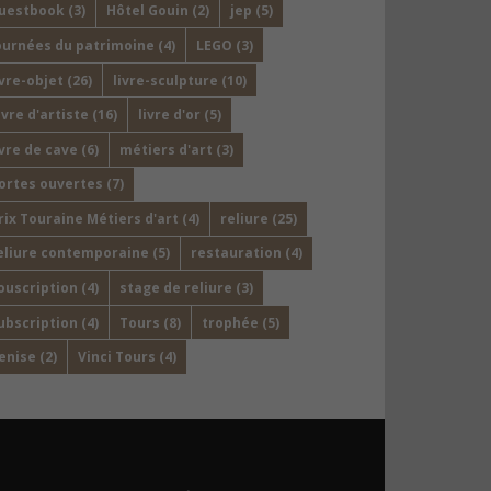
uestbook
(3)
Hôtel Gouin
(2)
jep
(5)
ournées du patrimoine
(4)
LEGO
(3)
ivre-objet
(26)
livre-sculpture
(10)
ivre d'artiste
(16)
livre d'or
(5)
ivre de cave
(6)
métiers d'art
(3)
ortes ouvertes
(7)
rix Touraine Métiers d'art
(4)
reliure
(25)
eliure contemporaine
(5)
restauration
(4)
ouscription
(4)
stage de reliure
(3)
ubscription
(4)
Tours
(8)
trophée
(5)
enise
(2)
Vinci Tours
(4)