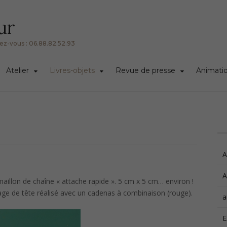
ur
ndez-vous : 06.88.82.52.93
Atelier
Livres-objets
Revue de presse
Animation
A
A
 maillon de chaîne « attache rapide ». 5 cm x 5 cm… environ !
age de tête réalisé avec un cadenas à combinaison (rouge).
a
E