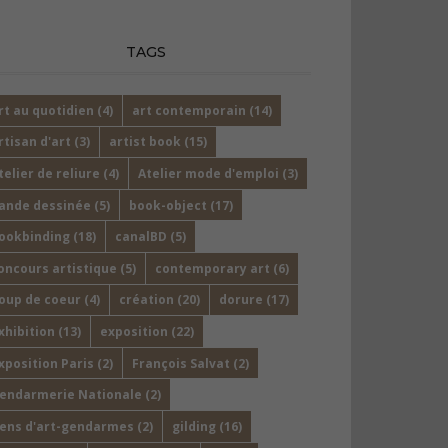
TAGS
rt au quotidien
(4)
art contemporain
(14)
rtisan d'art
(3)
artist book
(15)
telier de reliure
(4)
Atelier mode d'emploi
(3)
ande dessinée
(5)
book-object
(17)
ookbinding
(18)
canalBD
(5)
oncours artistique
(5)
contemporary art
(6)
oup de coeur
(4)
création
(20)
dorure
(17)
xhibition
(13)
exposition
(22)
xposition Paris
(2)
François Salvat
(2)
endarmerie Nationale
(2)
ens d'art-gendarmes
(2)
gilding
(16)