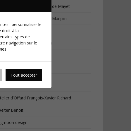
xposition à la médiathèque de Mayet
xposition Drôles de livres à Marçon
antes : personnaliser le
 droit à la
offret pour la Nativité
certains types de
re navigation sur le
ournées du Patrimoine 2024
kies
LIENS
Tout accepter
13 | Design Lab
telier d'Offard François-Xavier Richard
elter Benoit
igmoon design