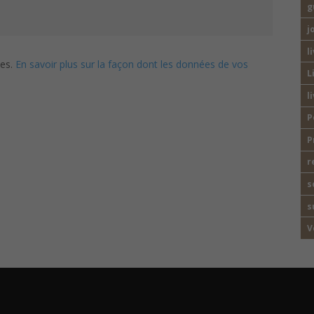
g
j
l
les.
En savoir plus sur la façon dont les données de vos
L
l
P
P
r
s
s
V