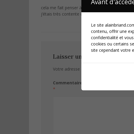
Avant d'accéde
cela me fait penser à un titre d’expo!!
j’étais très contente de vous revoir, un peu rapi
Le site alainbriand.com
contenu, offrir une ex
confidentialité et vous
cookies ou certains se
site cependant votre e
Laisser un commentaire
Votre adresse e-mail ne sera pas publiée.
Commentaire
*