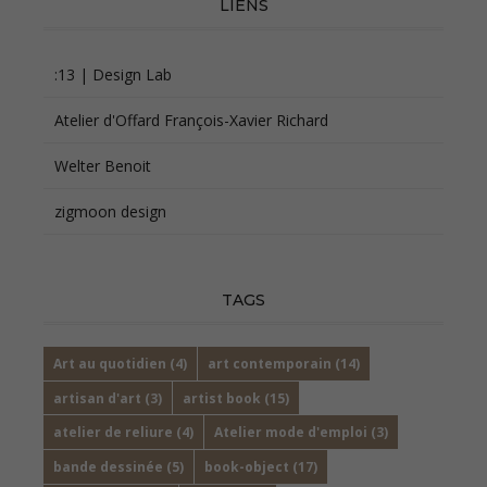
LIENS
:13 | Design Lab
Atelier d'Offard François-Xavier Richard
Welter Benoit
zigmoon design
TAGS
Art au quotidien
(4)
art contemporain
(14)
artisan d'art
(3)
artist book
(15)
atelier de reliure
(4)
Atelier mode d'emploi
(3)
bande dessinée
(5)
book-object
(17)