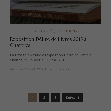
ACTUALITÉS
,
EXPOSITIONS
Exposition Délire de Livres 2015 à
Chartres
La Brosse à Reluire à l’exposition Délire de Livres à
Chartes, du 25 avril au 17 mai 2015
Par
alain
19 août 2015
Laissez un commentaire
Pagination
1
2
3
Suivant
des
publications