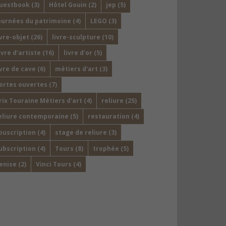
uestbook
(3)
Hôtel Gouin
(2)
jep
(5)
ournées du patrimoine
(4)
LEGO
(3)
ivre-objet
(26)
livre-sculpture
(10)
ivre d'artiste
(16)
livre d'or
(5)
ivre de cave
(6)
métiers d'art
(3)
ortes ouvertes
(7)
rix Touraine Métiers d'art
(4)
reliure
(25)
eliure contemporaine
(5)
restauration
(4)
ouscription
(4)
stage de reliure
(3)
ubscription
(4)
Tours
(8)
trophée
(5)
enise
(2)
Vinci Tours
(4)