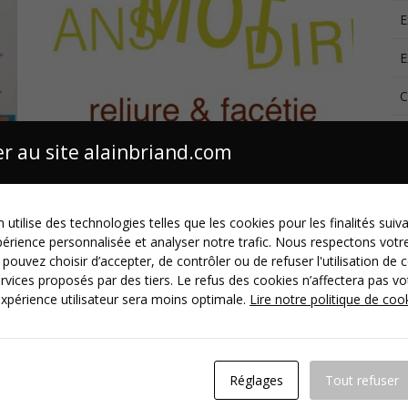
E
E
C
J
r au site alainbriand.com
ACTUALITÉS
,
EXPOSITIONS
,
NON CLASSÉ
 utilise des technologies telles que les cookies pour les finalités suiv
Exposition solo à Bruxelles
périence personnalisée et analyser notre trafic. Nous respectons votre
 pouvez choisir d’accepter, de contrôler ou de refuser l'utilisation de 
:
SansMotDire, exposition de mes livres-objets à
rvices proposés par des tiers. Le refus des cookies n’affectera pas vot
Bruxelles du 25 mai au 6 juillet 2024
xpérience utilisateur sera moins optimale.
Lire notre politique de coo
A
ez
Par
alain
18 mai 2024
Laissez un commentaire
W
re
Réglages
Tout refuser
z