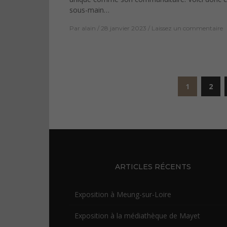
sous-main…
Par
alain
28 janvier 2023
Laissez un commentaire
Pagination
1
2
des
publications
ARTICLES RÉCENTS
Exposition à Meung-sur-Loire
Exposition à la médiathèque de Mayet