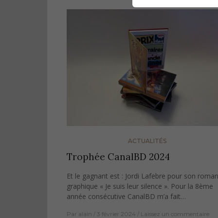
ACTUALITÉS
Trophée CanalBD 2024
Et le gagnant est : Jordi Lafebre pour son roma
graphique « Je suis leur silence ». Pour la 8ème
année consécutive CanalBD m’a fait…
Par
alain
3 février 2024
Laissez un commentaire