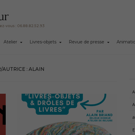
ur
ndez-vous : 06.88.82.52.93
Atelier
Livres-objets
Revue de presse
Animation
/AUTRICE :
ALAIN
A
A
a
E