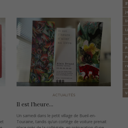
g
j
l
L
l
P
P
r
s
s
V
ACTUALITÉS
Il est l’heure…
Un samedi dans le petit village de Bueil-en-
et
Touraine, tandis qu’un cortège de voiture prenait
ce
place près de la collégiale, en préparation d’une