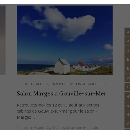
A
a
a
b
b
c
ACTUALITÉS
,
EXPOSITIONS
,
LIVRES-OBJETS
C
Salon Marges à Gouville-sur-Mer
e
n
Retrouvez-moi les 12 et 13 août aux petites
e
cabines de Gouville-sur-mer pour le salon «
G
Marges ».
G
Par
alain
4 août 2023
Laissez un commentaire