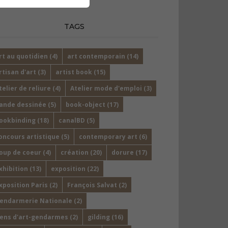
TAGS
rt au quotidien
(4)
art contemporain
(14)
rtisan d'art
(3)
artist book
(15)
telier de reliure
(4)
Atelier mode d'emploi
(3)
ande dessinée
(5)
book-object
(17)
ookbinding
(18)
canalBD
(5)
oncours artistique
(5)
contemporary art
(6)
oup de coeur
(4)
création
(20)
dorure
(17)
xhibition
(13)
exposition
(22)
xposition Paris
(2)
François Salvat
(2)
endarmerie Nationale
(2)
ens d'art-gendarmes
(2)
gilding
(16)