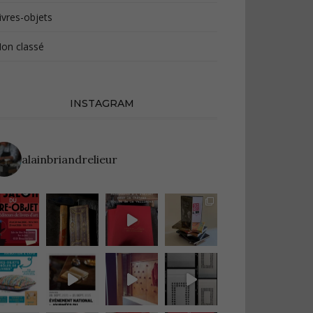
ivres-objets
on classé
INSTAGRAM
alainbriandrelieur