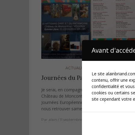
Avant d'accéde
ACTUALITÉS
,
EXPOSITIONS
Le site alainbriand.com
Journées du Patrimoine 2024
contenu, offrir une ex
confidentialité et vous
Je serai, en compagnie de 7 autres artisans, au
cookies ou certains se
Château de Moncontour à Vouvray, pour les
site cependant votre e
Journées Européennes du Patrimoine 2024. Ven
nous retrouver samedi…
Par
alain
11 septembre 2024
Laissez un commentai