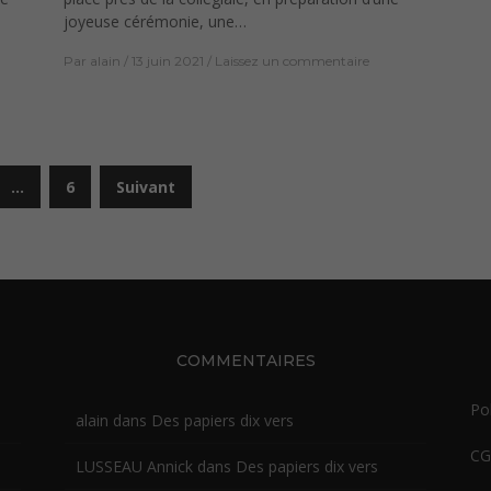
joyeuse cérémonie, une…
Par
alain
13 juin 2021
Laissez un commentaire
…
6
Suivant
COMMENTAIRES
Pol
alain
dans
Des papiers dix vers
C
LUSSEAU Annick
dans
Des papiers dix vers