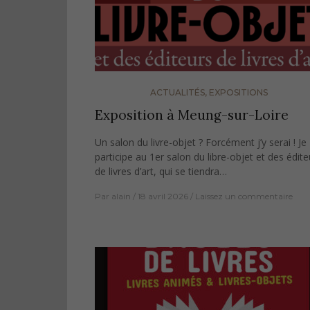
ACTUALITÉS
,
EXPOSITIONS
Exposition à Meung-sur-Loire
Un salon du livre-objet ? Forcément j’y serai ! Je
participe au 1er salon du libre-objet et des édite
de livres d’art, qui se tiendra…
Par
alain
18 avril 2026
Laissez un commentaire