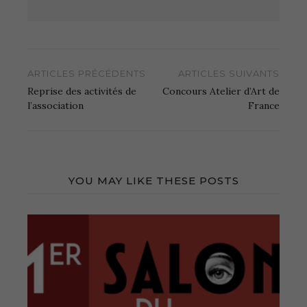
Navigation
ARTICLES PRÉCÉDENTS
ARTICLES SUIVANTS
de
Reprise des activités de
Concours Atelier d’Art de
l’article
l’association
France
YOU MAY LIKE THESE POSTS