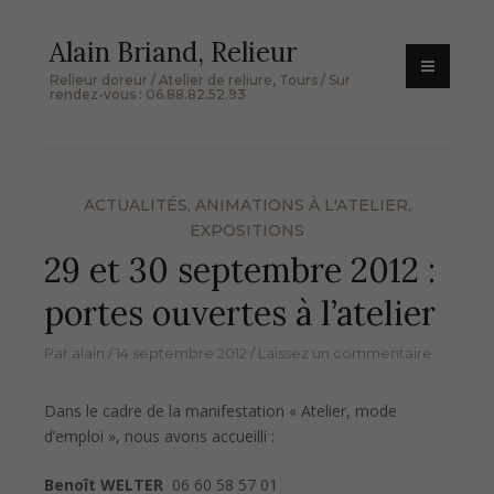
Skip
Alain Briand, Relieur
to
content
Relieur doreur / Atelier de reliure, Tours / Sur
rendez-vous : 06.88.82.52.93
ACTUALITÉS
,
ANIMATIONS À L'ATELIER
,
EXPOSITIONS
29 et 30 septembre 2012 :
portes ouvertes à l’atelier
Par
alain
14 septembre 2012
Laissez un commentaire
Dans le cadre de la manifestation « Atelier, mode
d’emploi », nous avons accueilli :
Benoît WELTER
06 60 58 57 01