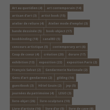
Art au quotidien
(4)
art contemporain
(14)
artisan d'art
(3)
artist book
(15)
atelier de reliure
(4)
Atelier mode d'emploi
(3)
bande dessinée
(5)
book-object
(17)
bookbinding
(18)
canalBD
(5)
concours artistique
(5)
contemporary art
(6)
Coup de coeur
(4)
création
(20)
dorure
(17)
exhibition
(13)
exposition
(22)
exposition Paris
(2)
François Salvat
(2)
Gendarmerie Nationale
(2)
Gens d'art-gendarmes
(2)
gilding
(16)
guestbook
(3)
Hôtel Gouin
(2)
jep
(5)
journées du patrimoine
(4)
LEGO
(3)
livre-objet
(26)
livre-sculpture
(10)
Livre d'artiste
(16)
livre d'or
(5)
livre de cave
(6)