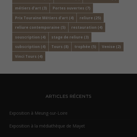
métiers d'art
(3)
Portes ouvertes
(7)
Prix Touraine Métiers d'art
(4)
reliure
(25)
reliure contemporaine
(5)
restauration
(4)
souscription
(4)
stage de reliure
(3)
subscription
(4)
Tours
(8)
trophée
(5)
Venise
(2)
Vinci Tours
(4)
ARTICLES RÉCENTS
Exposition à Meung-sur-Loire
Exposition à la médiathèque de Mayet